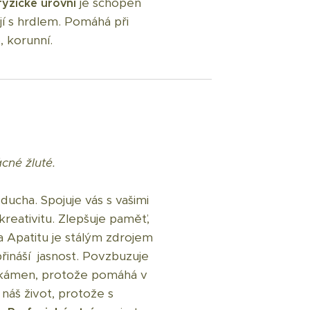
je schopen
fyzické úrovni
jí s hrdlem. Pomáhá při
, korunní.
cné žluté.
 ducha. Spojuje vás s vašimi
kreativitu. Zlepšuje paměť,
 Apatitu je stálým zdrojem
řináší jasnost. Povzbuzuje
ý kámen, protože pomáhá v
náš život, protože s