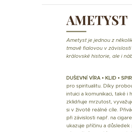
AMETYST
Ametyst je jednou z několi
tmavě fialovou v závislost
královské historie, ale i ná
KLID • SPI
DUŠEVNÍ VÍRA •
pro spiritualitu. Díky pro
intuici a komunikaci, také 
zklidňuje mrzutost, vyvažu
si v životě reálné cíle. Při
při závislosti např. na cig
ukazuje příčinu a důslede