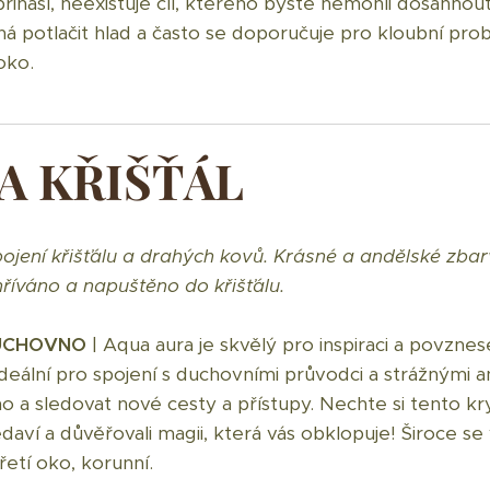
 přináší, neexistuje cíl, kterého byste nemohli dosáhnou
 potlačit hlad a často se doporučuje pro kloubní prob
 oko.
A KŘIŠŤÁL
jení křišťálu a drahých kovů. Krásné a andělské zbarv
ahříváno a napuštěno do křišťálu.
DUCHOVNO
| Aqua aura je skvělý pro inspiraci a povznese
eální pro spojení s duchovními průvodci a strážnými andě
o a sledovat nové cesty a přístupy. Nechte si tento kr
daví a důvěřovali magii, která vás obklopuje! Široce se v
etí oko, korunní.