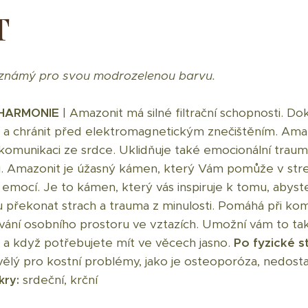
T
je známý pro svou modrozelenou barvu.
 HARMONIE
| Amazonit má silné filtrační schopnosti. D
ů a chránit před elektromagnetickým znečištěním. Ama
 komunikaci ze srdce. Uklidňuje také emocionální traum
ii. Amazonit je úžasný kámen, který Vám pomůže v stre
emocí. Je to kámen, který vás inspiruje k tomu, abyst
překonat strach a trauma z minulosti. Pomáhá při komu
ování osobního prostoru ve vztazích. Umožní vám to tak
 a když potřebujete mít ve věcech jasno.
Po fyzické 
lý pro kostní problémy, jako je osteoporóza, nedosta
srdeční, krční
kry: