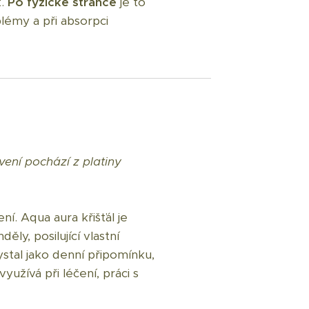
t.
Po fyzické stránce
je to
lémy a při absorpci
ení pochází z platiny
ní. Aqua aura křišťál je
ly, posilující vlastní
ystal jako denní připomínku,
yužívá při léčení, práci s