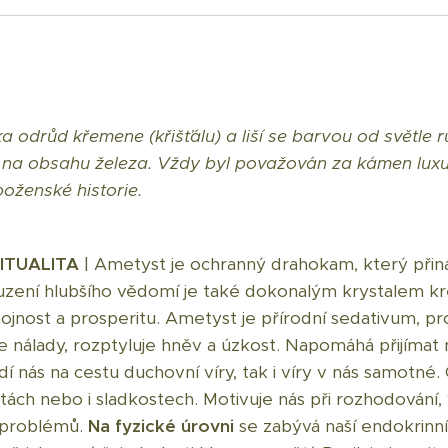
ka odrůd křemene (křišťálu) a liší se barvou od světle
i na obsahu železa. Vždy byl považován za kámen luxu
boženské historie.
RITUALITA
| Ametyst je ochranný drahokam, který přiná
bouzení hlubšího vědomí je také dokonalým krystalem kr
i hojnost a prosperitu. Ametyst je přírodní sedativum, p
je nálady, rozptyluje hněv a úzkost. Napomáhá přijíma
vádí nás na cestu duchovní víry, tak i víry v nás samotné
aretách nebo i sladkostech. Motivuje nás při rozhodován
k problémů.
Na fyzické úrovni
se zabývá naší endokrinn