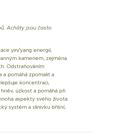
pů. Acháty jsou často
ace yin/yang energií,
ochranným kamenem, zejména
ach. Odstraňováním
ha a pomáhá zpomalit a
zlepšuje koncentraci,
ní hněv, úzkost a pomáhá při
 mnoha aspekty svého života
ický systém a slinivku břišní,