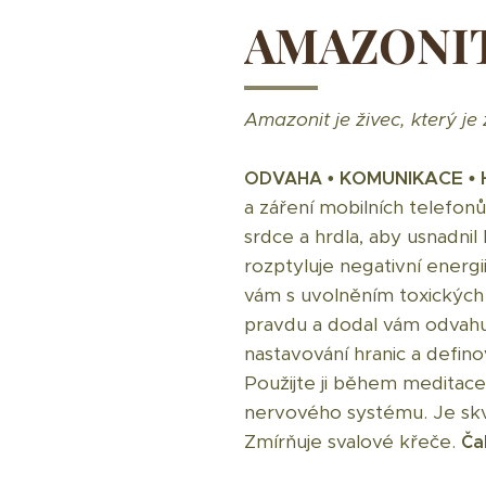
AMAZONI
Amazonit je živec, který 
KOMUNIKACE •
ODVAHA •
a záření mobilních telefon
srdce a hrdla, aby usnadnil
rozptyluje negativní energ
vám s uvolněním toxických 
pravdu a dodal vám odvahu 
nastavování hranic a defin
Použijte ji během meditace
nervového systému. Je skvě
Zmírňuje svalové křeče.
Ča