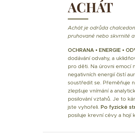
ACHÁT
Achát je odrůda chalcedonu
pruhované nebo skvrnité a t
OCHRANA • ENERGIE • O
dodávání odvahy, a uklidň
pro děti. Na úrovni emocí 
negativních energií čistí a
soustředit se. Přeměňuje ne
zlepšuje vnímání a analytic
posilování vztahů. Je to k
jste vyhořeli.
Po fyzické st
posiluje krevní cévy a hojí 