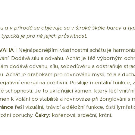
 a v přírodě se objevuje se v široké škále barev a ty
ypická je pro ně jejich průsvitnost.
DVAHA
| Nejnápadnějšími vlastnostmi achátu je harmoniz
ování. Dodává sílu a odvahu. Achát je též výborným 
nám dodává odvahu, sílu, sebedůvěru a odstraňuje str
uru. Achát je drahokam pro rovnováhu mysli, těla a duc
gativní energii na pozitivní. Posiluje mentální funkce, 
ké schopnosti. Je to uklidňující kámen, který léčí vnitř
ámen k volání po stabilitě a rovnováze při žonglování s
ránce
řeší vizuální, trávicí a děložní funkce, čistí lymfat
kožní poruchy.
kořenová, srdeční, krční.
Čakry: