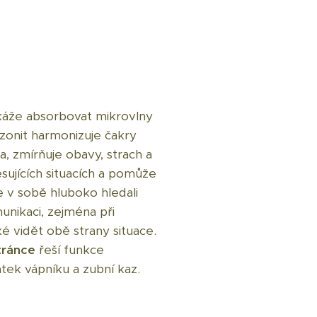
okáže absorbovat mikrovlny
zonit harmonizuje čakry
a, zmírňuje obavy, strach a
sujících situacích a pomůže
e v sobě hluboko hledali
nikaci, zejména při
é vidět obě strany situace.
stránce
řeší funkce
tek vápníku a zubní kaz.