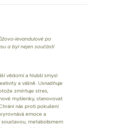
 růžovo-levandulové po
su a byl nejen součástí
ší vědomí a hlubší smysl
eativity a vášně. Usnadňuje
rotože zmírňuje stres,
t nové myšlenky, stanovovat
. Chrání nás proti pokušení
í, vyrovnává emoce a
í soustavou, metabolismem