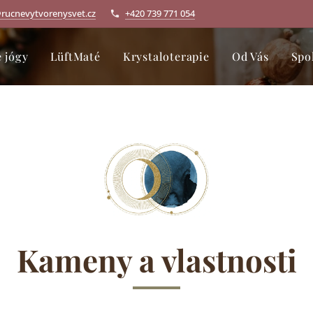
rucnevytvorenysvet.cz
+420 739 771 054
 jógy
LüftMaté
Krystaloterapie
Od Vás
Spo
Kameny a vlastnosti