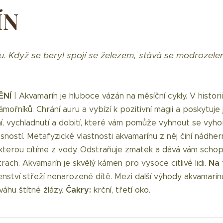
ÍN
. Když se beryl spojí se železem, stává se modrozelen
ĚNÍ
| Akvamarín je hluboce vázán na měsíční cykly. V histori
ořníků. Chrání auru a vybízí k pozitivní magii a poskytuje 
í, vychladnutí a dobití, které vám pomůže vyhnout se vyho
sností.
Metafyzické vlastnosti akvamarínu z něj činí nádhe
kterou cítíme z vody. Odstraňuje zmatek a dává vám schopn
Na 
trach. Akvamarín je skvělý kámen pro vysoce citlivé lidi.
nství střeží nenarozené dítě. Mezi další výhody akvamarínu
Čakry:
váhu štítné žlázy.
krční, třetí oko.