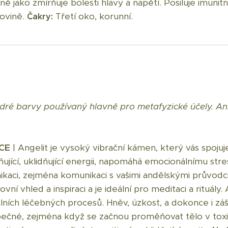
ě jako zmírňuje bolesti hlavy a napětí. Posiluje imunit
kovině.
Třetí oko, korunní.
Čakry:
ré barvy používaný hlavně pro metafyzické účely. Anhy
ACE
| Angelit je vysoký vibrační kámen, který vás spojuj
ňující, uklidňující energii, napomáhá emocionálnímu stre
aci, zejména komunikaci s vašimi andělskými průvodci.
vní vhled a inspiraci a je ideální pro meditaci a rituál
ních léčebných procesů. Hněv, úzkost, a dokonce i zá
čné, zejména když se začnou proměňovat tělo v toxi