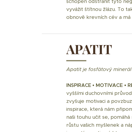
schopen odstranit tyto nega
vyvážit štítnou žlázu. To t
obnově krevních cév a má u
APATIT
Apatit je fosfátový minerá
MOTIVACE • 
INSPIRACE •
vyššími duchovními průvodci
zvyšuje motivaci a povzbuz
inspirace, která nám připom
naši touhu učit se, pomáhá
růstu vašich myšlenek a náp