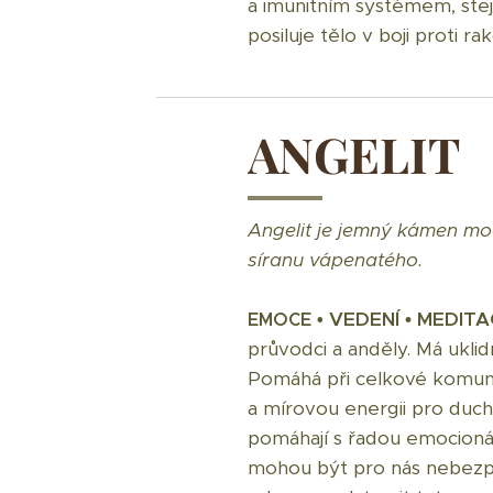
a imunitním systémem, stejn
posiluje tělo v boji proti ra
ANGELIT
Angelit je jemný kámen mod
síranu vápenatého.
VEDENÍ • MEDIT
EMOCE •
průvodci a anděly. Má uklid
Pomáhá při celkové komunik
a mírovou energii pro ducho
pomáhají s řadou emocionál
mohou být pro nás nebezpe