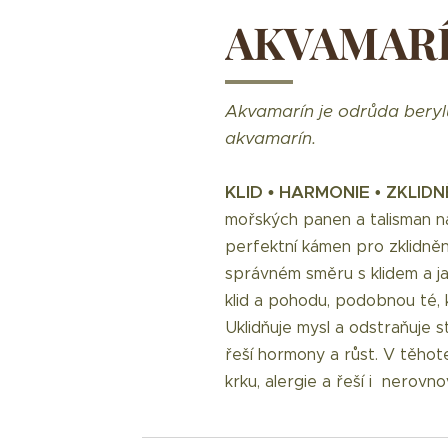
AKVAMAR
Akvamarín je odrůda berylu
akvamarín.
KLID • HARMONIE
• ZKLIDN
mořských panen a talisman nám
perfektní kámen pro zklidněn
správném směru s klidem a ja
klid a pohodu, podobnou té, 
Uklidňuje mysl a odstraňuje s
řeší hormony a růst. V těhote
krku, alergie a řeší i nerovno