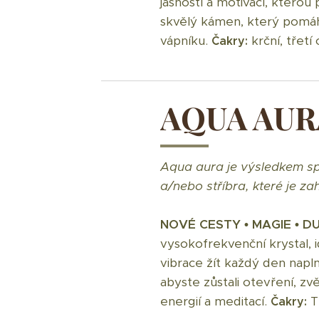
jasností a motivací, kterou
skvělý kámen, který pomáhá
vápníku.
krční, třetí
Čakry:
AQUA AUR
Aqua aura je výsledkem spo
a/nebo stříbra, které je z
NOVÉ CESTY • MAGIE • 
vysokofrekvenční krystal, id
vibrace žít každý den napln
abyste zůstali otevření, zvě
energií a meditací.
Tř
Čakry: