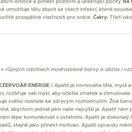
tivní emoce a přinést pozitivní a uklidňující pocity.
Na 
aké umožňuje tělu zbavit se všech infekcí, které souvise
rčité prospěšné vlastnosti pro srdce.
Třetí oko
Čakry:
l v různých odstínech modrozelené barvy a občas i vzá
REZERVOÁR ENERGIE
| Apatit je rovnováha těla, mysli a
, rozšiřuje vaši mysl, aby očistila zmatek a stimulovala 
uje svého nositele ke zdravým rozhodnutím. Živá barva
íná, abychom jednali jako naše nejvyšší já.
Apatit nám p
 nám lépe komunikovat s ostatními. Apatit je dokonal
adů, stejně jako přinést motivaci. Apatit opravdu mění 