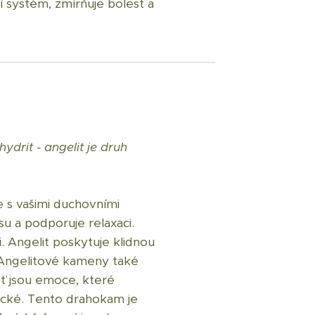
ní systém, zmírňuje bolest a
drit - angelit je druh
e s vašimi duchovními
su a podporuje relaxaci.
 Angelit poskytuje klidnou
y. Angelitové kameny také
šť jsou emoce, které
cké. Tento drahokam je