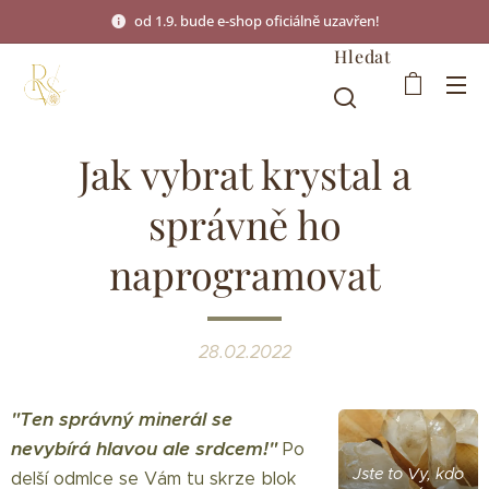
od 1.9. bude e-shop oficiálně uzavřen!
Hledat
Jak vybrat krystal a
správně ho
naprogramovat
28.02.2022
"Ten správný minerál se
nevybírá hlavou ale srdcem!"
Po
Jste to Vy, kdo
delší odmlce se Vám tu skrze blok