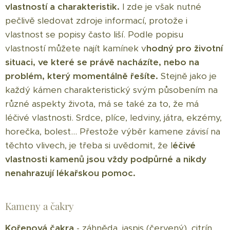
vlastností a charakteristik.
I zde je však nutné
pečlivě sledovat zdroje informací, protože i
vlastnost se popisy často liší. Podle popisu
vlastností můžete najít kamínek v
hodný pro životní
situaci, ve které se právě nacházíte, nebo na
problém, který momentálně řešíte.
Stejně jako je
každý kámen charakteristický svým působením na
různé aspekty života, má se také za to, že má
léčivé vlastnosti. Srdce, plíce, ledviny, játra, ekzémy,
horečka, bolest... Přestože výběr kamene závisí na
těchto vlivech, je třeba si uvědomit, že l
éčivé
vlastnosti kamenů jsou vždy podpůrné a nikdy
nenahrazují lékařskou pomoc.
Kameny a čakry
Kořenová čakra
- záhněda, jaspis (červený), citrín,