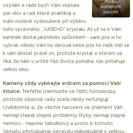
musí s
ozývám a ráda bych Vám sepsala
kamenem
souznit.
pár slov a rad, které praktikuji a
mám osobně vyzkoušené při výběru
toho správného, ,,VAŠEHO" krystalu. Ať už se k Vám
kamínek dostal jakýmkoliv způsobem - sami jste si ho
vybrali, někdo Vám ho daroval nebo jste ho našli, měl se
k vám dostat právě on, protože krystal, o kterém se
říká, že nám v určité fázi života pomáhá, nás přitahuje
velkou silou.
Kameny vždy vybírejte srdcem za pomocí Vaší
intuice.
Neřiďte (nemusíte se řídit) horoskopy,
protože obecné rady zcela nikdy nefungují.
Uvědomte si, že všichni narozeni ve znamení Váh
nemají stejné stejné problémy, Ryby nemají stejné
nemoci - nejsme tabulkový a proto k tomuto
tématu přistupujme opravdu individuálně s velkou