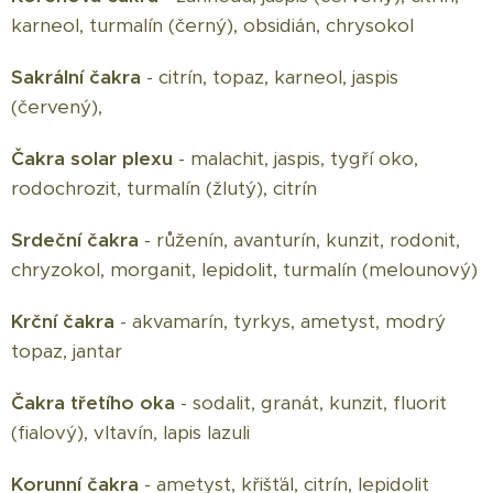
karneol, turmalín (černý), obsidián, chrysokol
Sakrální čakra
- citrín, topaz, karneol, jaspis
(červený),
Čakra solar plexu
- malachit, jaspis, tygří oko,
rodochrozit, turmalín (žlutý), citrín
Srdeční čakra
- růženín, avanturín, kunzit, rodonit,
chryzokol, morganit, lepidolit, turmalín (melounový)
Krční čakra
- akvamarín, tyrkys, ametyst, modrý
topaz, jantar
Čakra třetího oka
- sodalit, granát, kunzit, fluorit
(fialový), vltavín, lapis lazuli
Korunní čakra
- ametyst, křišťál, citrín, lepidolit