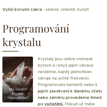
Vyšší korunní čakra
- selenit, celestit, kunzit
Programování
krystalu
Krystaly jsou velice vnímavé
bytosti a i když jejich vibrace
nevidíme, každý jednotlivec
vibruje na určité frekvenci.
Programování kamenů nebo-li
Můj osobní
jejich zasvěcení k danému účelu
krystal
nebo záměru provedeme ihned
"Samoléčitel"
po
vyčistění.
Pokud už máte