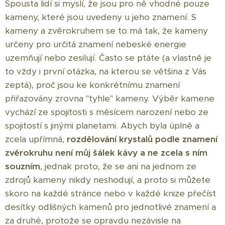
Spousta lidí si myslí, že jsou pro ně vhodné pouze
kameny, které jsou uvedeny u jeho znamení. S
kameny a zvěrokruhem se to má tak, že kameny
určeny pro určitá znamení nebeské energie
uzemňují nebo zesilují. Často se ptáte (a vlastně je
to vždy i první otázka, na kterou se většina z Vás
zeptá), proč jsou ke konkrétnímu znamení
přiřazovány zrovna "tyhle" kameny. Výběr kamene
vychází ze spojitosti s měsícem narození nebo ze
spojitostí s jinými planetami. Abych byla úplně a
zcela upřímná,
r
ozdělování krystalů podle znamení
zvěrokruhu není můj šálek kávy a ne zcela s ním
souzním
, jednak proto, že se ani na jednom ze
zdrojů kameny nikdy neshodují, a proto si můžete
skoro na každé stránce nebo v každé knize přečíst
desítky odlišných kamenů pro jednotlivé znamení a
za druhé, protože se opravdu nezávisle na