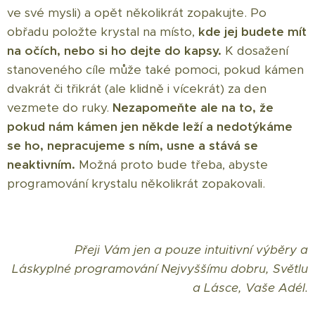
ve své mysli) a opět několikrát zopakujte.
Po
obřadu položte krystal na místo,
kde jej budete mít
na očích, nebo si ho dejte do kapsy.
K dosažení
stanoveného cíle může také pomoci, pokud kámen
dvakrát či třikrát (ale klidně i vícekrát) za den
vezmete do ruky.
Nezapomeňte ale na to, že
pokud nám kámen jen někde leží a nedotýkáme
se ho, nepracujeme s ním, usne a stává se
neaktivním.
Možná proto bude třeba, abyste
programování krystalu několikrát zopakovali.
Přeji Vám jen a pouze intuitivní výběry a
Láskyplné programování Nejvyššímu dobru, Světlu
a Lásce, Vaše Adél.