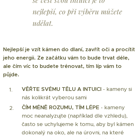
se vést svou intuicí je to
nejlepší, co při výběru můžete
udělat.
Nejlepší je vzít kámen do dlaní, zavřít oči a procítit
jeho energii. Ze začátku vám to bude trvat déle,
ale čím víc to budete trénovat, tím líp vám to
půjde.
VĚŘTE SVÉMU TĚLU A INTUICI
- kameny si
nás kolikrát vyberou sami
ČÍM MÉNĚ ROZUMU, TÍM LÉPE
- kameny
moc neanalyzujte (například dle vzhledu),
často se uchylujeme k tomu, aby byl kámen
dokonalý na oko, ale na úrovni, na které