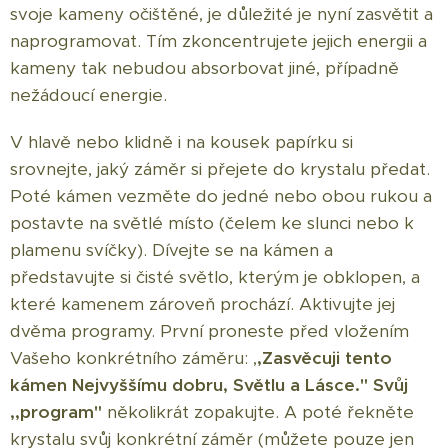
svoje kameny očištěné, je důležité je nyní zasvětit a
naprogramovat. Tím zkoncentrujete jejich energii a
kameny tak nebudou absorbovat jiné, případně
nežádoucí energie.
V hlavě nebo klidně i na kousek papírku si
srovnejte, jaký záměr si přejete do krystalu předat.
Poté kámen vezměte do jedné nebo obou rukou a
postavte na světlé místo (čelem ke slunci nebo k
plamenu svíčky). Dívejte se na kámen a
představujte si čisté světlo, kterým je obklopen, a
které kamenem zároveň prochází. Aktivujte jej
dvěma programy. První proneste před vložením
Vašeho konkrétního záměru: ,
,Zasvěcuji tento
kámen Nejvyššímu dobru, Světlu a Lásce." Svůj
,,program"
několikrát zopakujte. A poté řekněte
krystalu svůj konkrétní záměr (můžete pouze jen