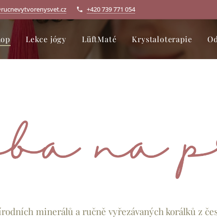
rucnevytvorenysvet.cz
+420 739 771 054
hop
Lekce jógy
LüftMaté
Krystaloterapie
Od
írodních minerálů a ručně vyřezávaných korálků z čes