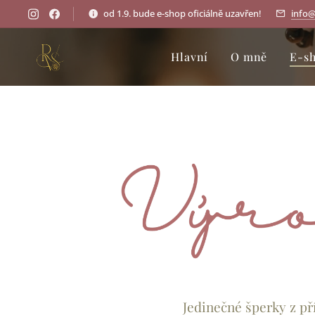
od 1.9. bude e-shop oficiálně uzavřen!
info@
Hlavní
O mně
E-s
Jedinečné šperky z př