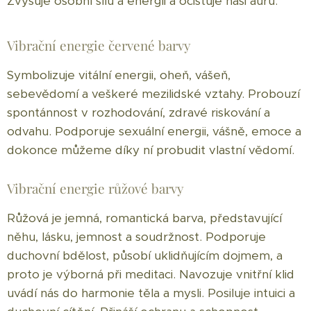
Zvyšuje osobní sílu a energii a očisťuje naši auru.
Vibrační energie červené barvy
Symbolizuje vitální energii, oheň, vášeň,
sebevědomí a veškeré mezilidské vztahy. Probouzí
spontánnost v rozhodování, zdravé riskování a
odvahu. Podporuje sexuální energii, vášně, emoce a
dokonce můžeme díky ní probudit vlastní vědomí.
Vibrační energie růžové barvy
Růžová je jemná, romantická barva, představující
něhu, lásku, jemnost a soudržnost. Podporuje
duchovní bdělost, působí uklidňujícím dojmem, a
proto je výborná při meditaci. Navozuje vnitřní klid
uvádí nás do harmonie těla a mysli. Posiluje intuici a