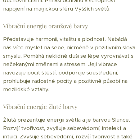
duchovní cítění. Přináší ochranu a schopnost
napojení na magickou sféru Vyšších světů.
Vibrační energie oranžové barvy
Představuje harmonii, vitalitu a plodnost. Nabádá
nás více myslet na sebe, nicméně v pozitivním slova
smyslu. Pomáhá neklidné duši se lépe vyrovnávat s
nečekanými změnami a stresem. Její vibrace
navozuje pocit štěstí, podporuje soustředění,
prohlubuje radostné pocity a pozitivně působí na
mezilidské vztahy.
Vibrační energie žluté barvy
Žlutá prezentuje energii světla a je barvou Slunce.
Rozvíjí tvořivost, zvyšuje sebevědomí, intelekt a
intuici. Zvyšuje sebevědomí, rozvíjí tvořivost a také