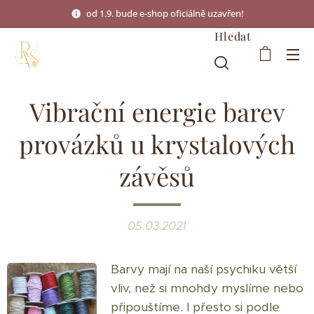
od 1.9. bude e-shop oficiálně uzavřen!
Hledat
Vibrační energie barev
provázků u krystalových
závěsů
05.03.2021
Barvy mají na naší psychiku větší
vliv, než si mnohdy myslíme nebo
připouštíme. I přesto si podle